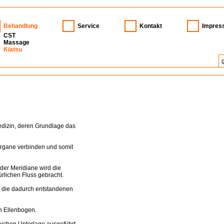
Behandlung
Service
Kontakt
Impres
CST
Massage
Kiatsu
edizin, deren Grundlage das
 Organe verbinden und somit
der Meridiane wird die
ürlichen Fluss gebracht.
d die dadurch entstandenen
n Ellenbogen.