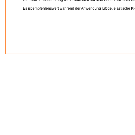
Die Kiatzu - Behandlung wird traditionell auf dem Boden auf einer w
Es ist empfehlenswert während der Anwendung luftige, elastische Kl